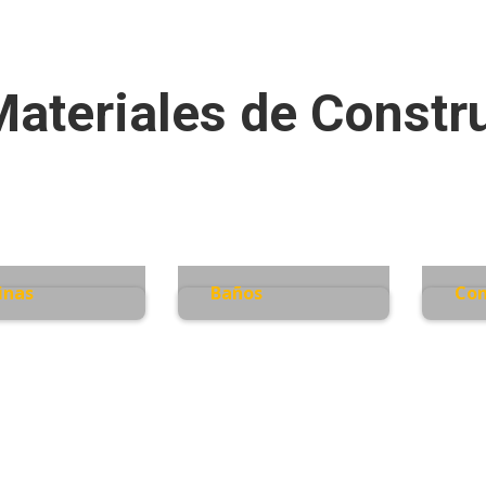
ateriales de Constru
inas
Baños
Con