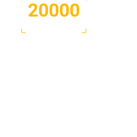
20000
M2 DE SUPERFICIE
4
Todo como tú quieras
s precios
Nosotros nos encargamos de gestionar y