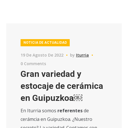
NOTICIA DE ACTUALIDAD
19 De Agosto De 2022
by
Iturria
0 Comments
Gran variedad y
estocaje de cerámica
en Guipuzkoa￼
En Iturria somos
referentes
de
cerámcia en Guipuzkoa. ¿Nuestro
secreto? La variedad. Contamos con