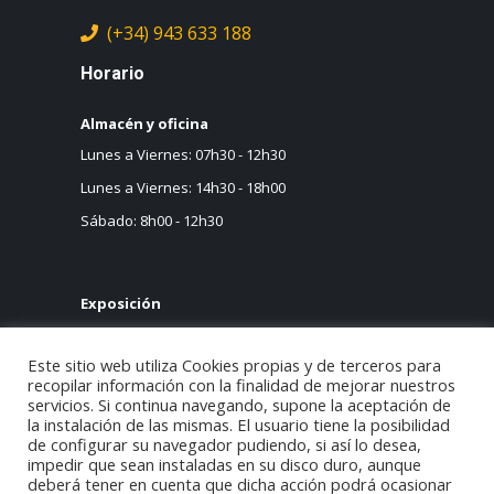
(+34) 943 633 188
Horario
Almacén y oficina
Lunes a Viernes: 07h30 - 12h30
Lunes a Viernes: 14h30 - 18h00
Sábado: 8h00 - 12h30
Exposición
Lunes a Viernes: 09h30 - 13h00
Este sitio web utiliza Cookies propias y de terceros para
Lunes a Viernes: 15h30 - 19h00
recopilar información con la finalidad de mejorar nuestros
Sábado: 9h30 - 13h00
servicios. Si continua navegando, supone la aceptación de
la instalación de las mismas. El usuario tiene la posibilidad
de configurar su navegador pudiendo, si así lo desea,
impedir que sean instaladas en su disco duro, aunque
deberá tener en cuenta que dicha acción podrá ocasionar