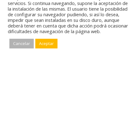
servicios. Si continua navegando, supone la aceptación de
la instalación de las mismas. El usuario tiene la posibilidad
Horario
de configurar su navegador pudiendo, si así lo desea,
impedir que sean instaladas en su disco duro, aunque
Almacén y oficina
deberá tener en cuenta que dicha acción podrá ocasionar
dificultades de navegación de la página web.
Lunes a Viernes: 07h30 - 12h30
Lunes a Viernes: 14h30 - 18h00
Cancelar
Aceptar
Sábado: 8h00 - 12h30
Exposición
Lunes a Viernes: 09h30 - 13h00
Lunes a Viernes: 15h30 - 19h00
Sábado: 9h30 - 13h00