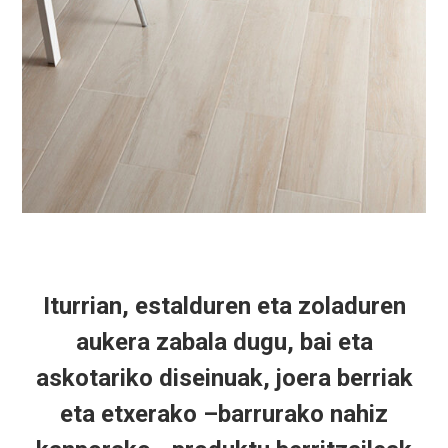
Iturrian, estalduren eta zoladuren
aukera zabala dugu, bai eta
askotariko diseinuak, joera berriak
eta etxerako –barrurako nahiz