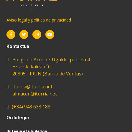
Aviso legal y política de privacidad
Kontaktua
Polígono Arretxe-Ugalde, parcela 4
Ezurriki kalea nº6
iturria@iturria.net
almacen@iturria.net
(+34) 943 633 188
Ordutegia
Biltegia eta bulegoa