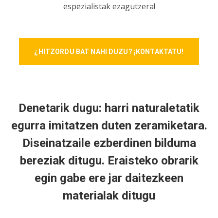
espezialistak ezagutzera!
¿HITZORDU BAT NAHI DUZU? ¡KONTAKTATU!
Denetarik dugu: harri naturaletatik
egurra imitatzen duten zeramiketara.
Diseinatzaile ezberdinen bilduma
bereziak ditugu. Eraisteko obrarik
egin gabe ere jar daitezkeen
materialak ditugu