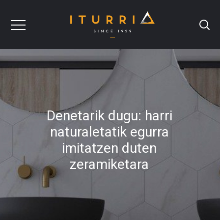
Denetarik dugu: harri
naturaletatik egurra
imitatzen duten
zeramiketara