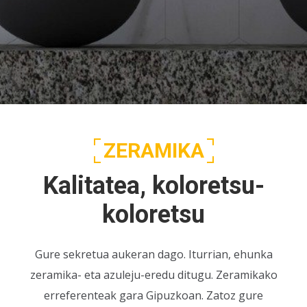
ZERAMIKA
Kalitatea, koloretsu-
koloretsu
Gure sekretua aukeran dago. Iturrian, ehunka
zeramika- eta azuleju-eredu ditugu. Zeramikako
erreferenteak gara Gipuzkoan. Zatoz gure